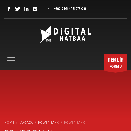
TEL:
+90 216 415 77 08
TEKLİF
FORMU
HOME
MAĞAZA
POWER BANK
POWER BANK