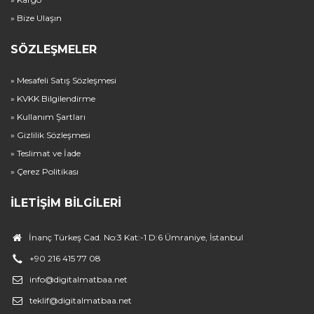
» Bize Ulaşın
SÖZLEŞMELER
» Mesafeli Satış Sözleşmesi
» KVKK Bilgilendirme
» Kullanım Şartları
» Gizlilik Sözleşmesi
» Teslimat ve İade
» Çerez Politikası
İLETIŞIM BILGILERI
İnanç Türkeş Cad. No:3 Kat:-1 D:6 Ümraniye, İstanbul
+90 216 415 77 08
info@digitalmatbaa.net
teklif@digitalmatbaa.net