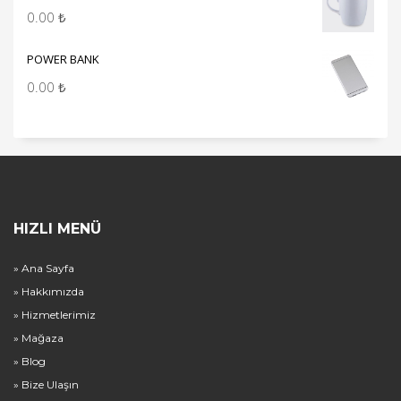
0.00
₺
POWER BANK
0.00
₺
HIZLI MENÜ
» Ana Sayfa
» Hakkımızda
» Hizmetlerimiz
» Mağaza
» Blog
» Bize Ulaşın