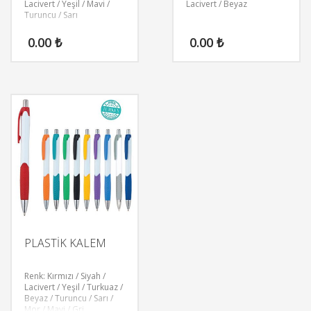
Lacivert / Yeşil / Mavi /
Lacivert / Beyaz
Turuncu / Sarı
0.00
₺
0.00
₺
PLASTİK KALEM
Renk: Kırmızı / Siyah /
Lacivert / Yeşil / Turkuaz /
Beyaz / Turuncu / Sarı /
Mor / Mavi / Gri