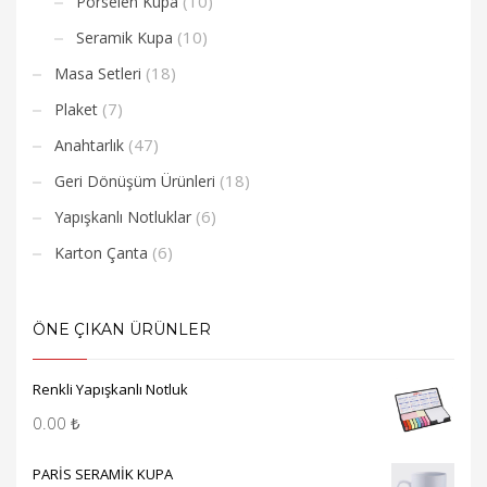
(10)
Porselen Kupa
(10)
Seramik Kupa
(18)
Masa Setleri
(7)
Plaket
(47)
Anahtarlık
(18)
Geri Dönüşüm Ürünleri
(6)
Yapışkanlı Notluklar
(6)
Karton Çanta
ÖNE ÇIKAN ÜRÜNLER
Renkli Yapışkanlı Notluk
0.00
₺
PARİS SERAMİK KUPA