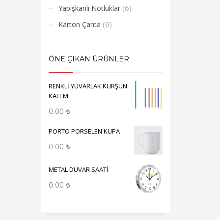
(6)
Yapışkanlı Notluklar
(6)
Karton Çanta
ÖNE ÇIKAN ÜRÜNLER
RENKLİ YUVARLAK KURŞUN
KALEM
0.00
₺
PORTO PORSELEN KUPA
0.00
₺
METAL DUVAR SAATİ
0.00
₺