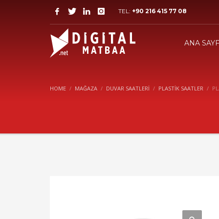
TEL:
+90 216 415 77 08
ANA SAY
HOME
MAĞAZA
DUVAR SAATLERI
PLASTIK SAATLER
PL