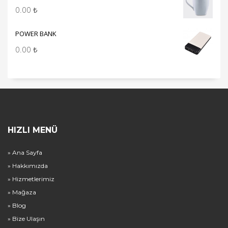
0.00
₺
POWER BANK
0.00
₺
HIZLI MENÜ
» Ana Sayfa
» Hakkımızda
» Hizmetlerimiz
» Mağaza
» Blog
» Bize Ulaşın