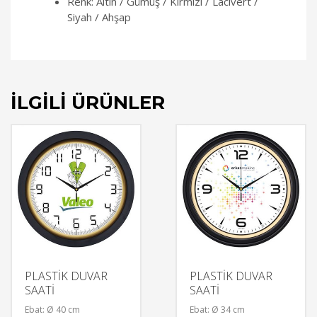
Renk: Altın / Gümüş / Kırmızı / Lacivert /
Siyah / Ahşap
İLGILI ÜRÜNLER
PLASTİK DUVAR
PLASTİK DUVAR
SAATİ
SAATİ
Ebat: Ø 40 cm
Ebat: Ø 34 cm