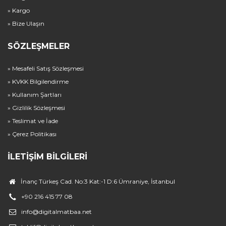
» Kargo
» Bize Ulaşın
SÖZLEŞMELER
» Mesafeli Satış Sözleşmesi
» KVKK Bilgilendirme
» Kullanım Şartları
» Gizlilik Sözleşmesi
» Teslimat ve İade
» Çerez Politikası
İLETIŞIM BILGILERI
İnanç Türkeş Cad. No:3 Kat:-1 D:6 Ümraniye, İstanbul
+90 216 415 77 08
info@digitalmatbaa.net