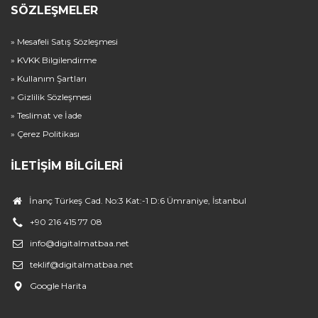
SÖZLEŞMELER
» Mesafeli Satış Sözleşmesi
» KVKK Bilgilendirme
» Kullanım Şartları
» Gizlilik Sözleşmesi
» Teslimat ve İade
» Çerez Politikası
İLETIŞIM BILGILERI
İnanç Türkeş Cad. No:3 Kat:-1 D:6 Ümraniye, İstanbul
+90 216 415 77 08
info@digitalmatbaa.net
teklif@digitalmatbaa.net
Google Harita