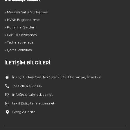
» Mesafeli Satış Sözleşmesi
» KVKK Bilgilendirme
» Kullanım Şartları
» Gizlilik Sözleşmesi
» Teslimat ve İade
» Çerez Politikası
İLETIŞIM BILGILERI
İnanç Türkeş Cad. No:3 Kat:-1 D:6 Ümraniye, İstanbul
+90 216 415 77 08
info@digitalmatbaa.net
teklif@digitalmatbaa.net
Google Harita