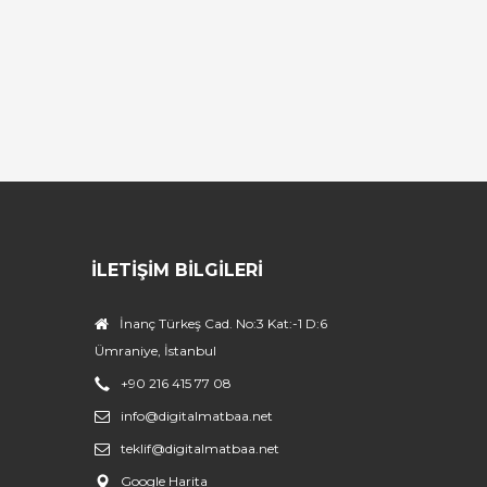
İLETIŞIM BILGILERI
İnanç Türkeş Cad. No:3 Kat:-1 D:6
Ümraniye, İstanbul
+90 216 415 77 08
info@digitalmatbaa.net
teklif@digitalmatbaa.net
Google Harita