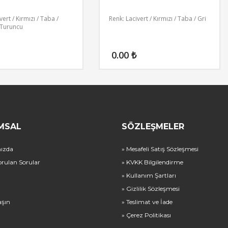
vert / Kırmızı / Taba /
Renk: Lacivert / Kırmızı / Taba / Gri
 Turuncu
0.00
₺
MSAL
SÖZLEŞMELER
ızda
» Mesafeli Satış Sözleşmesi
orulan Sorular
» KVKK Bilgilendirme
» Kullanım Şartları
» Gizlilik Sözleşmesi
aşın
» Teslimat ve İade
» Çerez Politikası