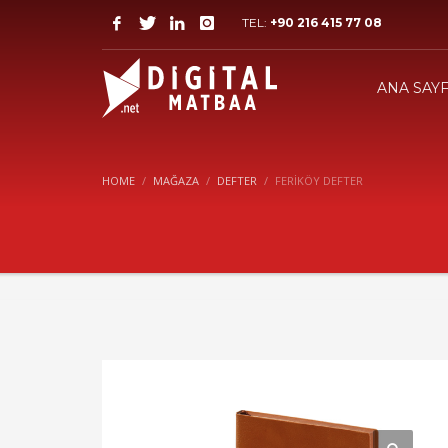
TEL:
+90 216 415 77 08
ANA SAY
HOME
MAĞAZA
DEFTER
FERİKÖY DEFTER