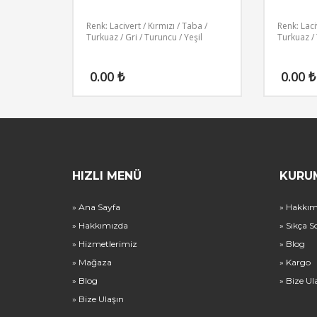
Renk: Lacivert / Kırmızı / Taba /
Renk: Laci
Turkuaz / Gri / Turuncu / Yeşil
Turkuaz /
0.00
₺
0.00
₺
HIZLI MENÜ
KURU
» Ana Sayfa
» Hakkım
» Hakkımızda
» Sıkça S
» Hizmetlerimiz
» Blog
» Mağaza
» Kargo
» Blog
» Bize Ul
» Bize Ulaşın