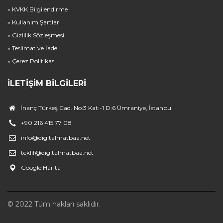
» KVKK Bilgilendirme
» Kullanım Şartları
» Gizlilik Sözleşmesi
» Teslimat ve İade
» Çerez Politikası
İLETIŞIM BILGILERI
İnanç Türkeş Cad. No:3 Kat:-1 D:6 Ümraniye, İstanbul
+90 216 415 77 08
info@digitalmatbaa.net
teklif@digitalmatbaa.net
Google Harita
© 2022 Tüm hakları saklıdır.