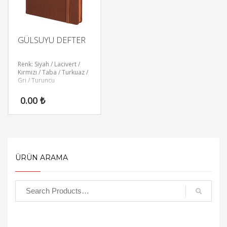
GÜLSUYU DEFTER
Renk: Siyah / Lacivert /
Kırmızı / Taba / Turkuaz /
Gri / Turuncu
0.00
₺
ÜRÜN ARAMA