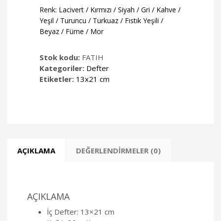
Renk: Lacivert / Kırmızı / Siyah / Gri / Kahve /
Yeşil / Turuncu / Turkuaz / Fıstık Yeşili /
Beyaz / Füme / Mor
Stok kodu:
FATIH
Kategoriler:
Defter
Etiketler:
13x21 cm
AÇIKLAMA
DEĞERLENDIRMELER (0)
AÇIKLAMA
İç Defter: 13×21 cm