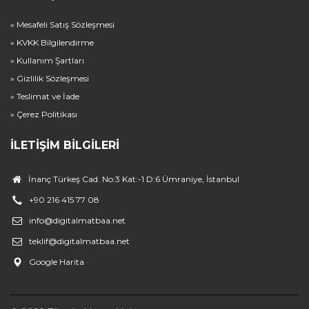
» Mesafeli Satış Sözleşmesi
» KVKK Bilgilendirme
» Kullanım Şartları
» Gizlilik Sözleşmesi
» Teslimat ve İade
» Çerez Politikası
İLETIŞIM BILGILERI
İnanç Türkeş Cad. No:3 Kat:-1 D:6 Ümraniye, İstanbul
+90 216 415 77 08
info@digitalmatbaa.net
teklif@digitalmatbaa.net
Google Harita