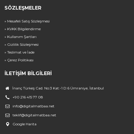
SÖZLEŞMELER
» Mesafeli Satış Sözleşmesi
» KVKK Bilgilendirme
» Kullanım Şartları
» Gizlilik Sözleşmesi
» Teslimat ve İade
» Çerez Politikası
İLETIŞIM BILGILERI
İnanç Türkeş Cad. No:3 Kat:-1 D:6 Ümraniye, İstanbul
+90 216 415 77 08
info@digitalmatbaa.net
teklif@digitalmatbaa.net
Google Harita