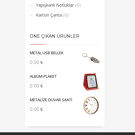
(6)
Yapışkanlı Notluklar
(6)
Karton Çanta
ÖNE ÇIKAN ÜRÜNLER
METAL USB BELLEK
0.00
₺
ALBÜM PLAKET
0.00
₺
METALİZE DUVAR SAATİ
0.00
₺