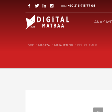
TEL:
+90 216 415 77 08
ANA SAY
HOME
MAĞAZA
MASA SETLERI
DERİ KALEMLİK