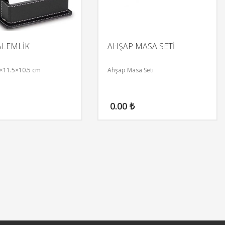
ALEMLİK
AHŞAP MASA SETİ
5×11.5×10.5 cm
Ahşap Masa Seti
0.00
₺