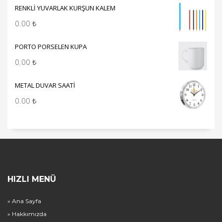
RENKLİ YUVARLAK KURŞUN KALEM
0.00
₺
PORTO PORSELEN KUPA
0.00
₺
METAL DUVAR SAATİ
0.00
₺
HIZLI MENÜ
» Ana Sayfa
» Hakkımızda