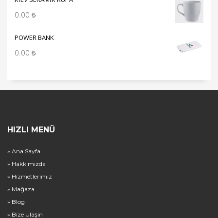
0.00
₺
POWER BANK
0.00
₺
HIZLI MENÜ
» Ana Sayfa
» Hakkımızda
» Hizmetlerimiz
» Mağaza
» Blog
» Bize Ulaşın