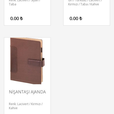
Renk: Lacivert / Siyah /
Gri / Turkuaz / Lacivert /
Taba
Kırmızı / Taba / Kahve
0.00
₺
0.00
₺
NİŞANTAŞI AJANDA
Renk: Lacivert / Kırmızı /
Kahve