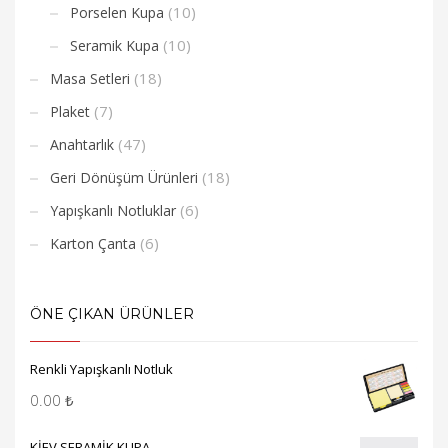
(10)
Porselen Kupa
(10)
Seramik Kupa
(18)
Masa Setleri
(7)
Plaket
(47)
Anahtarlık
(18)
Geri Dönüşüm Ürünleri
(6)
Yapışkanlı Notluklar
(6)
Karton Çanta
ÖNE ÇIKAN ÜRÜNLER
Renkli Yapışkanlı Notluk
0.00
₺
KİEV SERAMİK KUPA