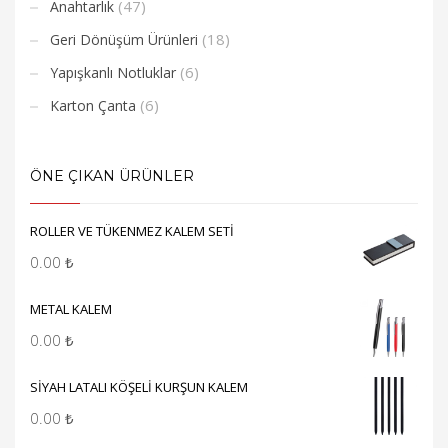
(47)
Anahtarlık
(18)
Geri Dönüşüm Ürünleri
(6)
Yapışkanlı Notluklar
(6)
Karton Çanta
ÖNE ÇIKAN ÜRÜNLER
ROLLER VE TÜKENMEZ KALEM SETİ
0.00
₺
METAL KALEM
0.00
₺
SİYAH LATALI KÖŞELİ KURŞUN KALEM
0.00
₺