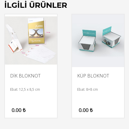
İLGILI ÜRÜNLER
DİK BLOKNOT
KÜP BLOKNOT
Ebat: 12,5 x 8,5 cm
Ebat: 8×8 cm
0.00
₺
0.00
₺