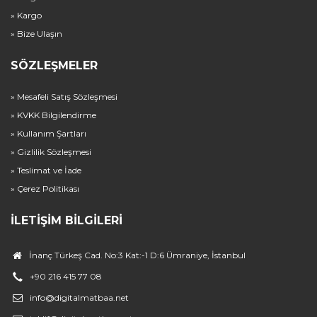
» Kargo
» Bize Ulaşın
SÖZLEŞMELER
» Mesafeli Satış Sözleşmesi
» KVKK Bilgilendirme
» Kullanım Şartları
» Gizlilik Sözleşmesi
» Teslimat ve İade
» Çerez Politikası
İLETIŞIM BILGILERI
İnanç Türkeş Cad. No:3 Kat:-1 D:6 Ümraniye, İstanbul
+90 216 415 77 08
info@digitalmatbaa.net