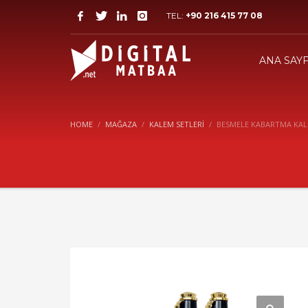
TEL:
+90 216 415 77 08
ANA SAY
HOME
MAĞAZA
KALEM SETLERI
BESMELE KABARTMA KAL