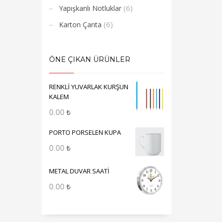
(6)
Yapışkanlı Notluklar
(6)
Karton Çanta
ÖNE ÇIKAN ÜRÜNLER
RENKLİ YUVARLAK KURŞUN
KALEM
0.00
₺
PORTO PORSELEN KUPA
0.00
₺
METAL DUVAR SAATİ
0.00
₺