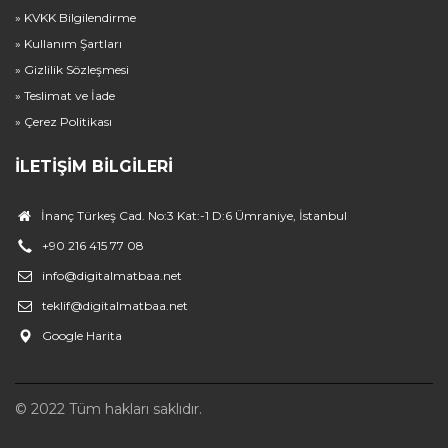
» KVKK Bilgilendirme
» Kullanım Şartları
» Gizlilik Sözleşmesi
» Teslimat ve İade
» Çerez Politikası
İLETIŞIM BILGILERI
İnanç Türkeş Cad. No:3 Kat:-1 D:6 Ümraniye, İstanbul
+90 216 415 77 08
info@digitalmatbaa.net
teklif@digitalmatbaa.net
Google Harita
© 2022 Tüm hakları saklıdır.