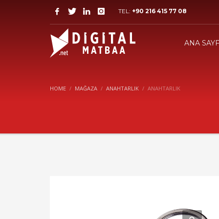
TEL:
+90 216 415 77 08
ANA SAY
HOME
MAĞAZA
ANAHTARLIK
ANAHTARLIK