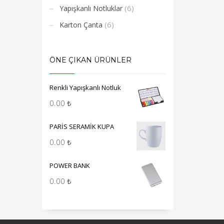
(6)
Yapışkanlı Notluklar
(6)
Karton Çanta
ÖNE ÇIKAN ÜRÜNLER
Renkli Yapışkanlı Notluk
0.00
₺
PARİS SERAMİK KUPA
0.00
₺
POWER BANK
0.00
₺