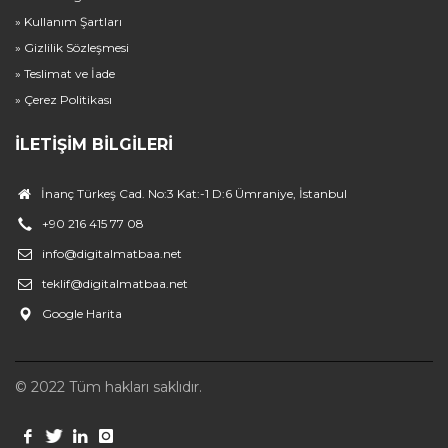
» Kullanım Şartları
» Gizlilik Sözleşmesi
» Teslimat ve İade
» Çerez Politikası
İLETIŞIM BILGILERI
İnanç Türkeş Cad. No:3 Kat:-1 D:6 Ümraniye, İstanbul
+90 216 415 77 08
info@digitalmatbaa.net
teklif@digitalmatbaa.net
Google Harita
© 2022 Tüm hakları saklıdır.