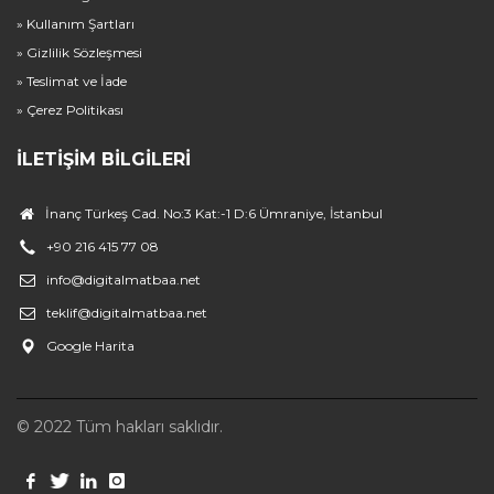
» Kullanım Şartları
» Gizlilik Sözleşmesi
» Teslimat ve İade
» Çerez Politikası
İLETIŞIM BILGILERI
İnanç Türkeş Cad. No:3 Kat:-1 D:6 Ümraniye, İstanbul
+90 216 415 77 08
info@digitalmatbaa.net
teklif@digitalmatbaa.net
Google Harita
© 2022 Tüm hakları saklıdır.