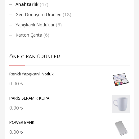
(47)
Anahtarlık
(18)
Geri Dönüşüm Ürünleri
(6)
Yapışkanlı Notluklar
(6)
Karton Çanta
ÖNE ÇIKAN ÜRÜNLER
Renkli Yapışkanlı Notluk
0.00
₺
PARİS SERAMİK KUPA
0.00
₺
POWER BANK
0.00
₺