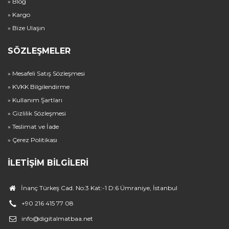
» Blog
» Kargo
» Bize Ulaşın
SÖZLEŞMELER
» Mesafeli Satış Sözleşmesi
» KVKK Bilgilendirme
» Kullanım Şartları
» Gizlilik Sözleşmesi
» Teslimat ve İade
» Çerez Politikası
İLETIŞIM BILGILERI
İnanç Türkeş Cad. No:3 Kat:-1 D:6 Ümraniye, İstanbul
+90 216 415 77 08
info@digitalmatbaa.net