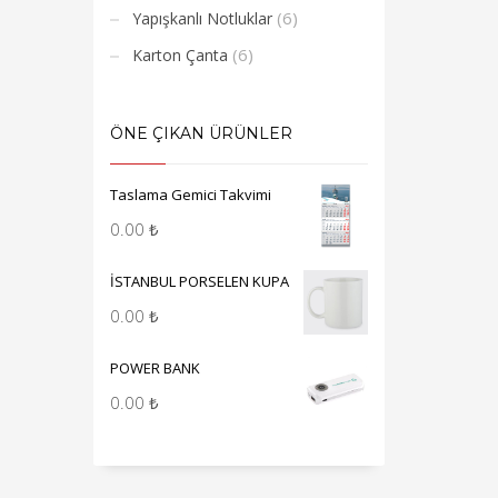
(6)
Yapışkanlı Notluklar
(6)
Karton Çanta
ÖNE ÇIKAN ÜRÜNLER
Taslama Gemici Takvimi
0.00
₺
İSTANBUL PORSELEN KUPA
0.00
₺
POWER BANK
0.00
₺