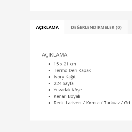
AÇIKLAMA
DEĞERLENDIRMELER (0)
AÇIKLAMA
15 x 21 cm
Termo Deri Kapak
Ivory Kağıt
224 Sayfa
Yuvarlak Köşe
Kenarı Boyalı
Renk: Lacivert / Kırmızı / Turkuaz / Gri