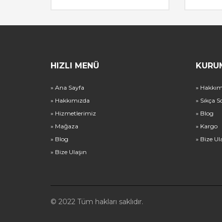
HIZLI MENÜ
KURU
» Ana Sayfa
» Hakkım
» Hakkımızda
» Sıkça S
» Hizmetlerimiz
» Blog
» Mağaza
» Kargo
» Blog
» Bize Ul
» Bize Ulaşın
© 2022 Tüm hakları saklıdır.