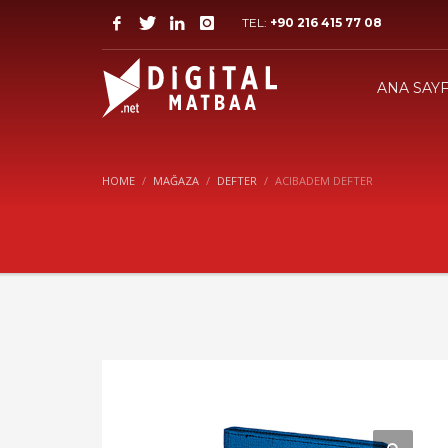
TEL:
+90 216 415 77 08
ANA SAY
HOME
MAĞAZA
DEFTER
ACIBADEM DEFTER