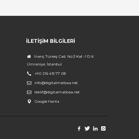
İLETIŞIM BILGILERI
İnanç Türkeş Cad. No:3 Kat:-1 D:6
Ümraniye, İstanbul
+90 216 415 77 08
info@digitalmatbaa.net
teklif@digitalmatbaa.net
Google Harita