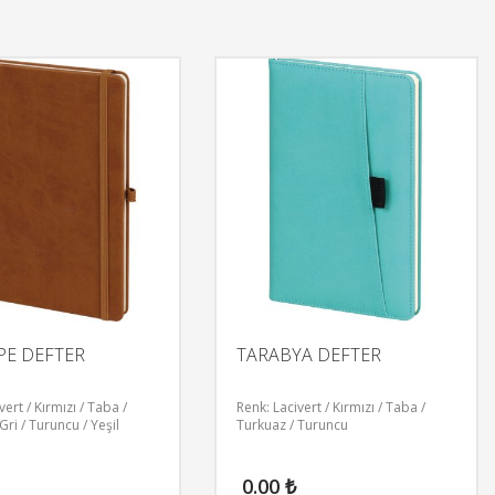
PE DEFTER
TARABYA DEFTER
vert / Kırmızı / Taba /
Renk: Lacivert / Kırmızı / Taba /
Gri / Turuncu / Yeşil
Turkuaz / Turuncu
0.00
₺