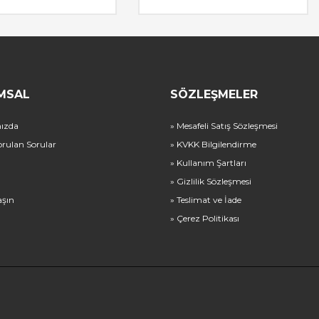
MSAL
SÖZLEŞMELER
ızda
» Mesafeli Satış Sözleşmesi
orulan Sorular
» KVKK Bilgilendirme
» Kullanım Şartları
» Gizlilik Sözleşmesi
aşın
» Teslimat ve İade
» Çerez Politikası