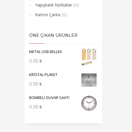
(6)
Yapışkanlı Notluklar
(6)
Karton Çanta
ÖNE ÇIKAN ÜRÜNLER
METAL USB BELLEK
0.00
₺
KRİSTAL PLAKET
0.00
₺
BOMBELİ DUVAR SAATİ
0.00
₺