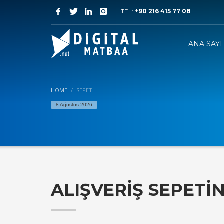
TEL:
+90 216 415 77 08
ANA SAY
HOME
SEPET
8 Ağustos 2026
ALIŞVERİŞ SEPETİN